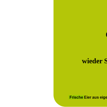
Sams
wieder 
Frische
Eier aus eig